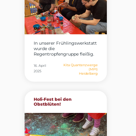
In unserer Frühlingswerkstatt
wurde die
Regentropfengruppe fleißig.
Für das...
Kita Quantenzwerge
16. April
(MPI)
2025
Heidelberg
Holi-Fest bei den
Obstblüten!