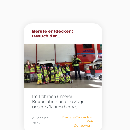
Berufe entdecken:
Besuch der...
Im Rahmen unserer
Kooperation und im Zuge
unseres Jahresthemas
„Berufe“ besuchten die Kinder
der Heli Kids in Donauwörth
Daycare Center Heli
2. Februar
Kids
gestern die Werkfeuerwehr
2026
Donauwörth
von Airbus. Vor Ort erhielten