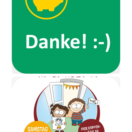
Erlebnissen, wie zum Beispiel
von ihrem
Lieblingsspaziergang, den wir
gemeinsam ausprobierten.
Ein ganz besonderes
Highlight der Wichtelzeit war
der Wichtelbrunch. Schon im
Eingangsbereich wartete eine
Nachricht der beiden Wichtel
und forderte die Kinder dazu
auf, ihre Schuhe auszuziehen.
Von dort aus führte ein
liebevoll gestalteter
Barfußpfad bis zur Garderobe.
Mit stimmungsvoller
Weihnachtsmusik wurden alle
Kinder herzlich begrüßt.
Gemeinsam frühstückten wir
in ruhiger und gemütlicher
Atmosphäre. Anschließend
wartete ein Geschenketisch,
an dem die Überraschungen
im Morgenkreis gemeinsam
ausgepackt wurden. Es war
ein Moment voller Staunen