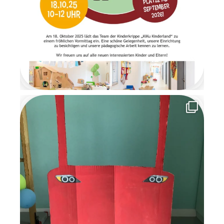
und Freude. Am letzten Tag
der Wichtelzeit
verabschiedeten sich die
Wichtel mit einem
Abschiedsbrief. Sie bedankten
sich für die schöne
gemeinsame Zeit und
versprachen den Kindern, im
nächsten Jahr
wiederzukommen. Die
Wichtelzeit war für alle eine
besondere, magische Zeit
voller Kreativität,
Gemeinschaft und
weihnachtlicher Vorfreude, an
die wir uns noch lange
erinnern werden.