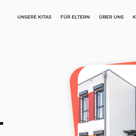
UNSERE KITAS
FÜR ELTERN
ÜBER UNS
K
-