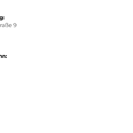
g:
raße 9
nn: