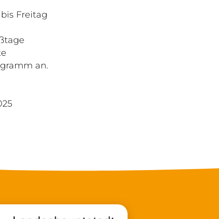
is Freitag
eßtage
te
rogramm an.
025