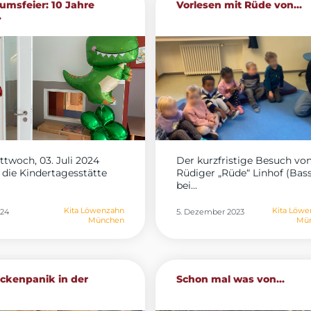
umsfeier: 10 Jahre
Vorlesen mit Rüde von...
.
twoch, 03. Juli 2024
Der kurzfristige Besuch vo
e die Kindertagesstätte
Rüdiger „Rüde“ Linhof (Bass
bei...
Kita Löwenzahn
Kita Löwe
024
5. Dezember 2023
München
Mü
ckenpanik in der
Schon mal was von...