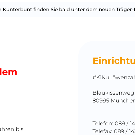
n Kunterbunt finden Sie bald unter dem neuen Träger
Einricht
 dem
#KiKuLöwenza
Blaukissenweg
80995 Münche
Telefon: 089 / 1
ahren bis
Telefax: 089 / 1