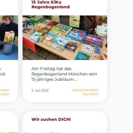
15 Jahre KiKu
Regenbogenland
n
Am Freitag hat das
ist
Regenbogenland München sein
15-jähriges Jubiläum...
nzahn
Kita Löwenzahn
3. Juli 2023
nchen
München
Wir suchen DICH!