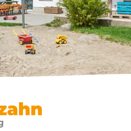
zahn
g