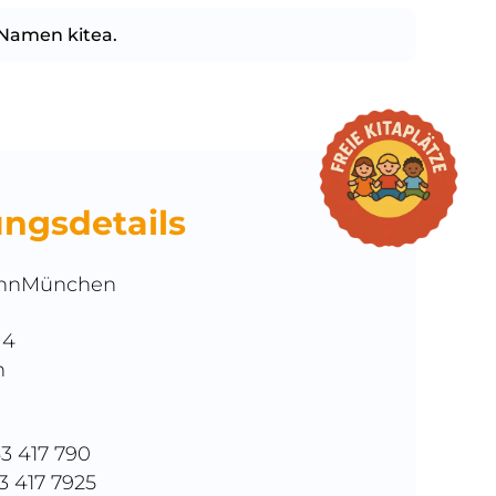
-Namen kitea.
ungsdetails
hnMünchen
 4
n
43 417 790
43 417 7925