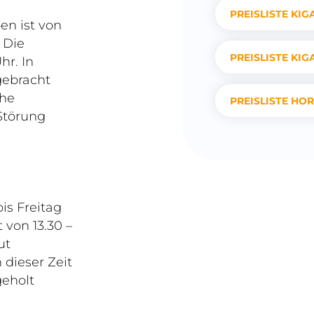
PREISLISTE KIG
en ist von
 Die
PREISLISTE KIG
hr. In
gebracht
che
PREISLISTE HO
Störung
is Freitag
t von 13.30 –
ut
 dieser Zeit
geholt