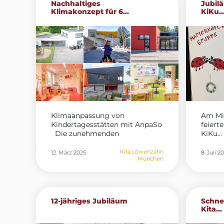
Nachhaltiges
Jubilä
Klimakonzept für 6...
KiKu..
Klimaanpassung von
Am Mit
Kindertagesstätten mit AnpaSo
feiert
Die zunehmenden
KiKu...
Auswirkungen...
Kita Löwenzahn
12. März 2025
8. Juli 2
München
12-jähriges Jubiläum
Schne
Kita...