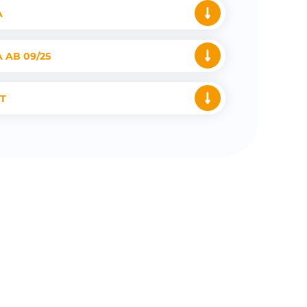
A
A AB 09/25
RT