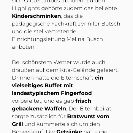
sich Glitzertattoos abholen. Zu den
Highlights gehörte zudem das beliebte
Kinderschminken
, das die
pädagogische Fachkraft Jennifer Butsch
und die stellvertretende
Einrichtungsleitung Melina Busch
anboten.
Bei schönstem Wetter wurde auch
draußen auf dem Kita-Gelände gefeiert.
Drinnen hatte die Elternschaft
ein
vielseitiges Buffet mit
landestypischem Fingerfood
vorbereitet, und es gab
frisch
gebackene Waffeln
. Der Elternbeirat
sorgte zusätzlich für
Bratwurst vom
Grill
und kümmerte sich um den
Bonverkauf. Die
Getränke
hatte die