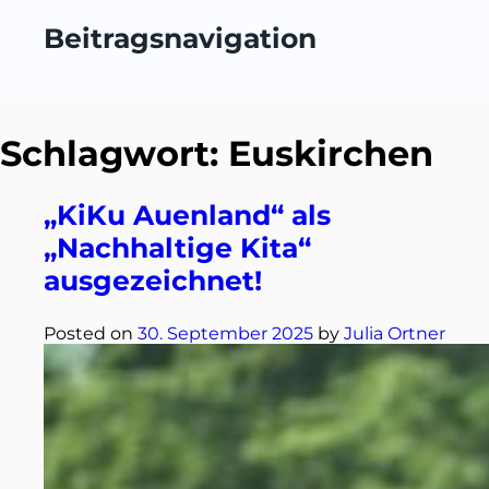
Beitragsnavigation
Schlagwort:
Euskirchen
„KiKu Auenland“ als
„Nachhaltige Kita“
ausgezeichnet!
Posted on
30. September 2025
by
Julia Ortner