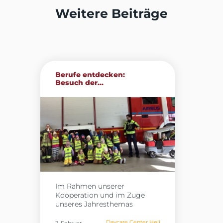
Weitere Beiträge
Berufe entdecken:
Besuch der...
Im Rahmen unserer
Kooperation und im Zuge
unseres Jahresthemas
„Berufe“ besuchten die Kinder
der Heli Kids in Donauwörth
Daycare Center Heli