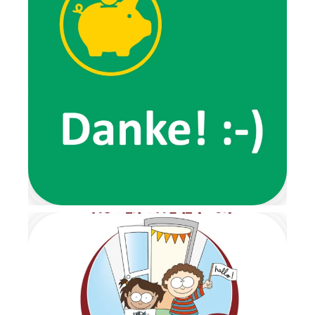
Aktivitäten ein. Außerdem
erzählten sie von ihren
Erlebnissen, wie zum Beispiel
von ihrem
Lieblingsspaziergang, den wir
gemeinsam ausprobierten.
Ein ganz besonderes
Highlight der Wichtelzeit war
der Wichtelbrunch. Schon im
Eingangsbereich wartete eine
Nachricht der beiden Wichtel
und forderte die Kinder dazu
auf, ihre Schuhe auszuziehen.
Von dort aus führte ein
liebevoll gestalteter
Barfußpfad bis zur Garderobe.
Mit stimmungsvoller
Weihnachtsmusik wurden alle
Kinder herzlich begrüßt.
Gemeinsam frühstückten wir
in ruhiger und gemütlicher
Atmosphäre. Anschließend
wartete ein Geschenketisch,
an dem die Überraschungen
im Morgenkreis gemeinsam