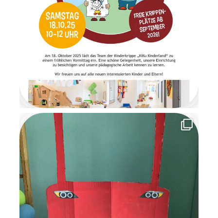
ausgepackt wurden. Es war
ein Moment voller Staunen
und Freude. Am letzten Tag
der Wichtelzeit
verabschiedeten sich die
Wichtel mit einem
Abschiedsbrief. Sie bedankten
sich für die schöne
gemeinsame Zeit und
versprachen den Kindern, im
nächsten Jahr
wiederzukommen. Die
Wichtelzeit war für alle eine
besondere, magische Zeit
voller Kreativität,
Gemeinschaft und
weihnachtlicher Vorfreude, an
die wir uns noch lange
erinnern werden.