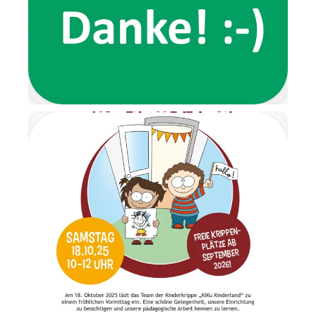
der Wichtelbrunch. Schon im
Eingangsbereich wartete eine
Nachricht der beiden Wichtel
und forderte die Kinder dazu
auf, ihre Schuhe auszuziehen.
Von dort aus führte ein
liebevoll gestalteter
Barfußpfad bis zur Garderobe.
Mit stimmungsvoller
Weihnachtsmusik wurden alle
Kinder herzlich begrüßt.
Gemeinsam frühstückten wir
in ruhiger und gemütlicher
Atmosphäre. Anschließend
wartete ein Geschenketisch,
an dem die Überraschungen
im Morgenkreis gemeinsam
ausgepackt wurden. Es war
ein Moment voller Staunen
und Freude. Am letzten Tag
der Wichtelzeit
verabschiedeten sich die
Wichtel mit einem
Abschiedsbrief. Sie bedankten
sich für die schöne