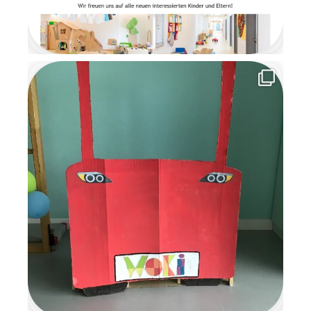
gemeinsame Zeit und
versprachen den Kindern, im
nächsten Jahr
wiederzukommen. Die
Wichtelzeit war für alle eine
besondere, magische Zeit
voller Kreativität,
Gemeinschaft und
weihnachtlicher Vorfreude, an
die wir uns noch lange
erinnern werden.