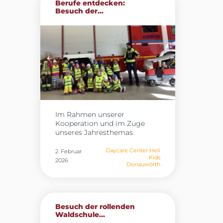
Berufe entdecken:
Besuch der...
Im Rahmen unserer
Kooperation und im Zuge
unseres Jahresthemas
„Berufe“ besuchten die Kinder
der Heli Kids in Donauwörth
Daycare Center Heli
2. Februar
Kids
gestern die Werkfeuerwehr
2026
Donauwörth
von Airbus. Vor Ort erhielten
sie spannende Einblicke in
den Arbeitsalltag der
Feuerwehr und konnten die
Feuerwache umfassend
Besuch der rollenden
erkunden. Besonders
Waldschule...
beeindruckend waren die