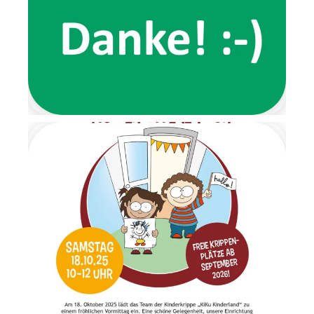
Highlight der Wichtelzeit war
der Wichtelbrunch. Schon im
Eingangsbereich wartete eine
Nachricht der beiden Wichtel
und forderte die Kinder dazu
auf, ihre Schuhe auszuziehen.
Von dort aus führte ein
liebevoll gestalteter
Barfußpfad bis zur Garderobe.
Mit stimmungsvoller
Weihnachtsmusik wurden alle
Kinder herzlich begrüßt.
Gemeinsam frühstückten wir
in ruhiger und gemütlicher
Atmosphäre. Anschließend
wartete ein Geschenketisch,
an dem die Überraschungen
im Morgenkreis gemeinsam
ausgepackt wurden. Es war
ein Moment voller Staunen
und Freude. Am letzten Tag
der Wichtelzeit
verabschiedeten sich die
Wichtel mit einem
Abschiedsbrief. Sie bedankten