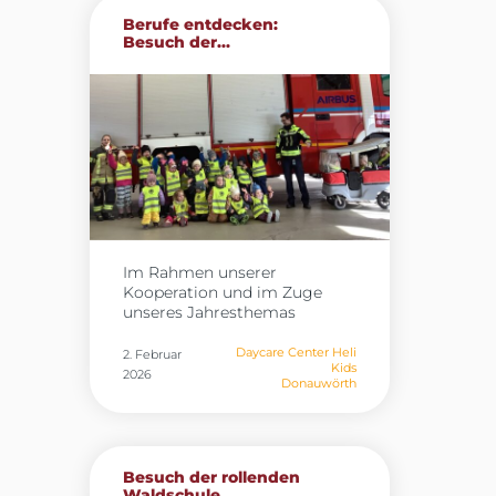
Berufe entdecken:
Besuch der...
Im Rahmen unserer
Kooperation und im Zuge
unseres Jahresthemas
„Berufe“ besuchten die Kinder
der Heli Kids in Donauwörth
Daycare Center Heli
2. Februar
Kids
gestern die Werkfeuerwehr
2026
Donauwörth
von Airbus. Vor Ort erhielten
sie spannende Einblicke in
den Arbeitsalltag der
Feuerwehr und konnten die
Feuerwache umfassend
Besuch der rollenden
erkunden. Besonders
Waldschule...