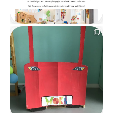
sich für die schöne
gemeinsame Zeit und
versprachen den Kindern, im
nächsten Jahr
wiederzukommen. Die
Wichtelzeit war für alle eine
besondere, magische Zeit
voller Kreativität,
Gemeinschaft und
weihnachtlicher Vorfreude, an
die wir uns noch lange
erinnern werden.