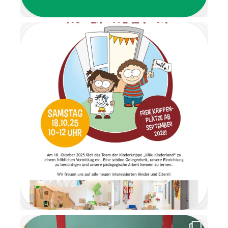
liebevoll gestalteter
Barfußpfad bis zur Garderobe.
Mit stimmungsvoller
Weihnachtsmusik wurden alle
Kinder herzlich begrüßt.
Gemeinsam frühstückten wir
in ruhiger und gemütlicher
Atmosphäre. Anschließend
wartete ein Geschenketisch,
an dem die Überraschungen
im Morgenkreis gemeinsam
ausgepackt wurden. Es war
ein Moment voller Staunen
und Freude. Am letzten Tag
der Wichtelzeit
verabschiedeten sich die
Wichtel mit einem
Abschiedsbrief. Sie bedankten
sich für die schöne
gemeinsame Zeit und
versprachen den Kindern, im
nächsten Jahr
wiederzukommen. Die
Wichtelzeit war für alle eine
besondere, magische Zeit