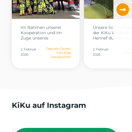
Im Rahmen unserer
Unsere Schlaufüch
Kooperation und im
der KiKu Wolkenbu
Zuge unseres
Hennef durften eine
Jahresthemas...
Daycare Center
Ki
2. Februar
2. Februar
Heli Kids
Wolk
2026
2026
Donauwörth
KiKu auf Instagram