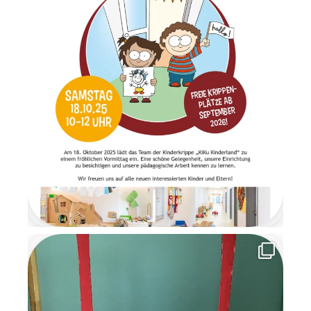
Gemeinsam frühstückten wir
in ruhiger und gemütlicher
Atmosphäre. Anschließend
wartete ein Geschenketisch,
an dem die Überraschungen
im Morgenkreis gemeinsam
ausgepackt wurden. Es war
ein Moment voller Staunen
und Freude. Am letzten Tag
der Wichtelzeit
verabschiedeten sich die
Wichtel mit einem
Abschiedsbrief. Sie bedankten
sich für die schöne
gemeinsame Zeit und
versprachen den Kindern, im
nächsten Jahr
wiederzukommen. Die
Wichtelzeit war für alle eine
besondere, magische Zeit
voller Kreativität,
Gemeinschaft und
weihnachtlicher Vorfreude, an
die wir uns noch lange
erinnern werden.