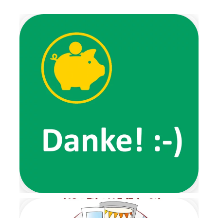
Überraschung auf die Kinder:
Die Wichtel brachten uns
Weihnachtslieder,
Fingerspiele,
Ausmalbilder und luden uns
zu verschiedenen
Aktivitäten ein. Außerdem
erzählten sie von ihren
Erlebnissen, wie zum Beispiel
von ihrem
Lieblingsspaziergang, den wir
gemeinsam ausprobierten.
Ein ganz besonderes
Highlight der Wichtelzeit war
der Wichtelbrunch. Schon im
Eingangsbereich wartete eine
Nachricht der beiden Wichtel
und forderte die Kinder dazu
auf, ihre Schuhe auszuziehen.
Von dort aus führte ein
liebevoll gestalteter
Barfußpfad bis zur Garderobe.
Mit stimmungsvoller
Weihnachtsmusik wurden alle
Kinder herzlich begrüßt.