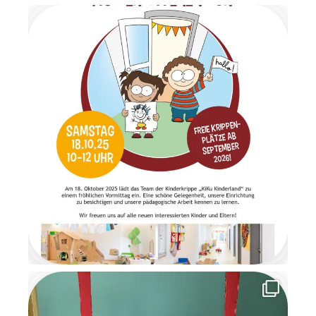
Mit stimmungsvoller
Weihnachtsmusik wurden alle
Kinder herzlich begrüßt.
Gemeinsam frühstückten wir
in ruhiger und gemütlicher
Atmosphäre. Anschließend
wartete ein Geschenketisch,
an dem die Überraschungen
im Morgenkreis gemeinsam
ausgepackt wurden. Es war
ein Moment voller Staunen
und Freude. Am letzten Tag
der Wichtelzeit
verabschiedeten sich die
Wichtel mit einem
Abschiedsbrief. Sie bedankten
sich für die schöne
gemeinsame Zeit und
versprachen den Kindern, im
nächsten Jahr
wiederzukommen. Die
Wichtelzeit war für alle eine
besondere, magische Zeit
voller Kreativität,
Gemeinschaft und