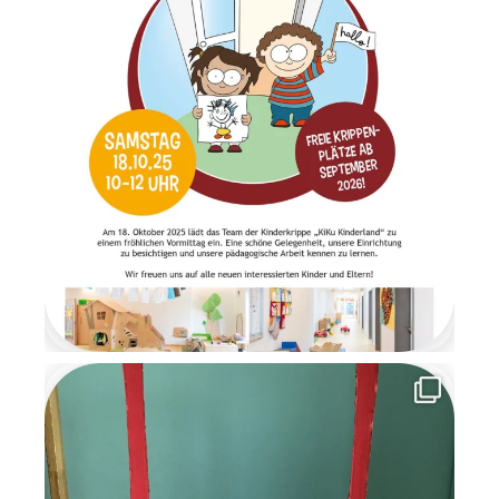
Gemeinsam frühstückten wir
in ruhiger und gemütlicher
Atmosphäre. Anschließend
wartete ein Geschenketisch,
an dem die Überraschungen
im Morgenkreis gemeinsam
ausgepackt wurden. Es war
ein Moment voller Staunen
und Freude. Am letzten Tag
der Wichtelzeit
verabschiedeten sich die
Wichtel mit einem
Abschiedsbrief. Sie bedankten
sich für die schöne
gemeinsame Zeit und
versprachen den Kindern, im
nächsten Jahr
wiederzukommen. Die
Wichtelzeit war für alle eine
besondere, magische Zeit
voller Kreativität,
Gemeinschaft und
weihnachtlicher Vorfreude, an
die wir uns noch lange
erinnern werden.