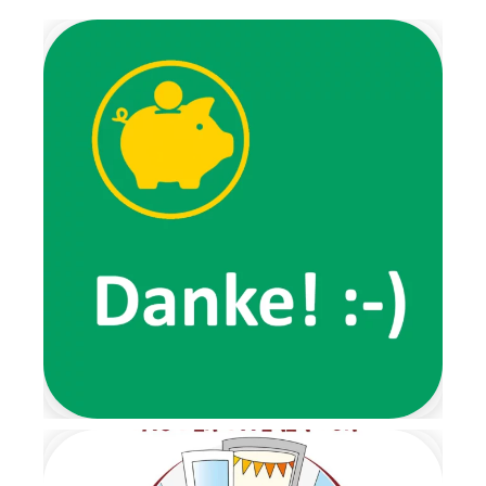
Die Wichtel brachten uns
Weihnachtslieder,
Fingerspiele,
Ausmalbilder und luden uns
zu verschiedenen
Aktivitäten ein. Außerdem
erzählten sie von ihren
Erlebnissen, wie zum Beispiel
von ihrem
Lieblingsspaziergang, den wir
gemeinsam ausprobierten.
Ein ganz besonderes
Highlight der Wichtelzeit war
der Wichtelbrunch. Schon im
Eingangsbereich wartete eine
Nachricht der beiden Wichtel
und forderte die Kinder dazu
auf, ihre Schuhe auszuziehen.
Von dort aus führte ein
liebevoll gestalteter
Barfußpfad bis zur Garderobe.
Mit stimmungsvoller
Weihnachtsmusik wurden alle
Kinder herzlich begrüßt.