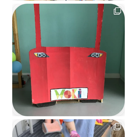
Wichtelzeit war für alle eine
besondere, magische Zeit
voller Kreativität,
Gemeinschaft und
weihnachtlicher Vorfreude, an
die wir uns noch lange
erinnern werden.