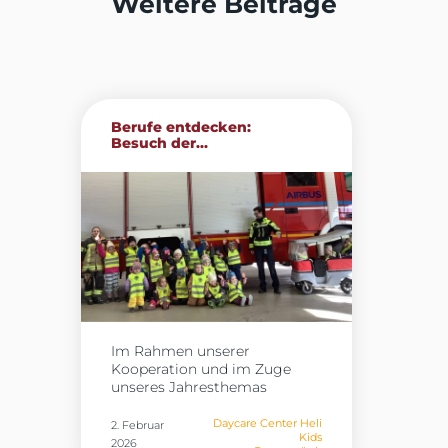
Weitere Beiträge
Berufe entdecken:
Besuch der...
Im Rahmen unserer
Kooperation und im Zuge
unseres Jahresthemas
„Berufe“ besuchten die Kinder
der Heli Kids in Donauwörth
Daycare Center Heli
2. Februar
Kids
gestern die Werkfeuerwehr
2026