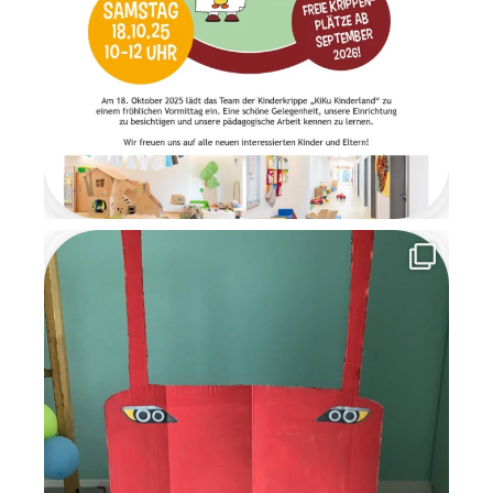
ein Moment voller Staunen
und Freude. Am letzten Tag
der Wichtelzeit
verabschiedeten sich die
Wichtel mit einem
Abschiedsbrief. Sie bedankten
sich für die schöne
gemeinsame Zeit und
versprachen den Kindern, im
nächsten Jahr
wiederzukommen. Die
Wichtelzeit war für alle eine
besondere, magische Zeit
voller Kreativität,
Gemeinschaft und
weihnachtlicher Vorfreude, an
die wir uns noch lange
erinnern werden.