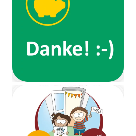
erzählten sie von ihren
Erlebnissen, wie zum Beispiel
von ihrem
Lieblingsspaziergang, den wir
gemeinsam ausprobierten.
Ein ganz besonderes
Highlight der Wichtelzeit war
der Wichtelbrunch. Schon im
Eingangsbereich wartete eine
Nachricht der beiden Wichtel
und forderte die Kinder dazu
auf, ihre Schuhe auszuziehen.
Von dort aus führte ein
liebevoll gestalteter
Barfußpfad bis zur Garderobe.
Mit stimmungsvoller
Weihnachtsmusik wurden alle
Kinder herzlich begrüßt.
Gemeinsam frühstückten wir
in ruhiger und gemütlicher
Atmosphäre. Anschließend
wartete ein Geschenketisch,
an dem die Überraschungen
im Morgenkreis gemeinsam
ausgepackt wurden. Es war