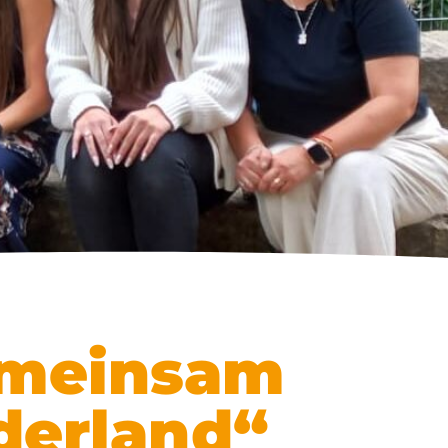
emeinsam
nderland“