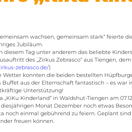
gemeinsam wachsen, gemeinsam stark“ feierte die 
hriges Jubiläum.
an diesem Tag unter anderem das beliebte Kinde
usauftritt des „Zirkus Zebrasco“ aus Tiengen, dem 
irkus-zebrasco.de/
)
e Wetter konnten die beiden bestellten Hüpfburge
ffet aus der Elternschaft fantastisch – es war 
tkräftige Unterstützung!
a „KiKu Kinderland“ in Waldshut-Tiengen am 07.12.2
n diesjährigen Monat Dezember noch etwas Besonde
ta noch einmal gebührend zu feiern. Geplant sind
inder freuen können.