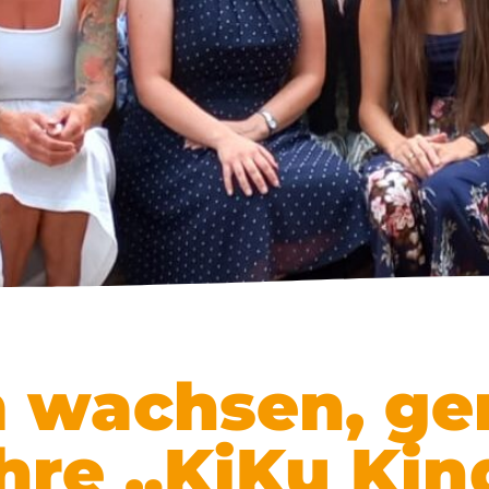
 wachsen, g
ahre „KiKu Ki