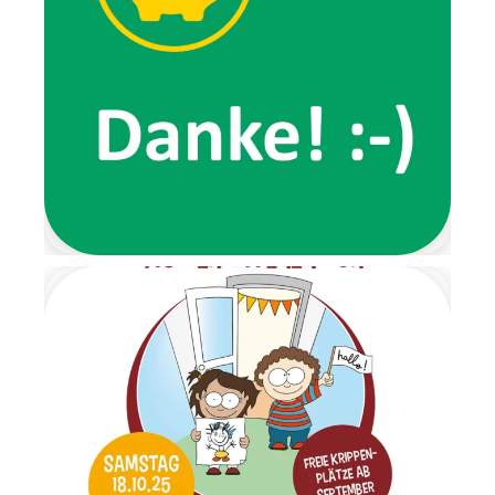
von ihrem
Lieblingsspaziergang, den wir
gemeinsam ausprobierten.
Ein ganz besonderes
Highlight der Wichtelzeit war
der Wichtelbrunch. Schon im
Eingangsbereich wartete eine
Nachricht der beiden Wichtel
und forderte die Kinder dazu
auf, ihre Schuhe auszuziehen.
Von dort aus führte ein
liebevoll gestalteter
Barfußpfad bis zur Garderobe.
Mit stimmungsvoller
Weihnachtsmusik wurden alle
Kinder herzlich begrüßt.
Gemeinsam frühstückten wir
in ruhiger und gemütlicher
Atmosphäre. Anschließend
wartete ein Geschenketisch,
an dem die Überraschungen
im Morgenkreis gemeinsam
ausgepackt wurden. Es war
ein Moment voller Staunen
und Freude. Am letzten Tag