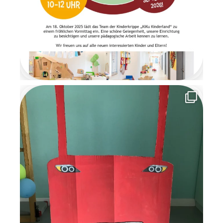
der Wichtelzeit
verabschiedeten sich die
Wichtel mit einem
Abschiedsbrief. Sie bedankten
sich für die schöne
gemeinsame Zeit und
versprachen den Kindern, im
nächsten Jahr
wiederzukommen. Die
Wichtelzeit war für alle eine
besondere, magische Zeit
voller Kreativität,
Gemeinschaft und
weihnachtlicher Vorfreude, an
die wir uns noch lange
erinnern werden.