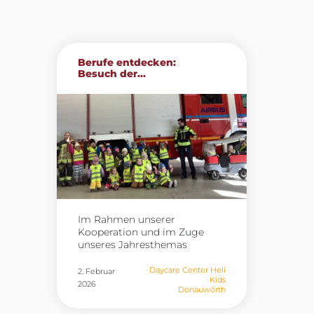
Berufe entdecken:
Besuch der...
Im Rahmen unserer
Kooperation und im Zuge
unseres Jahresthemas
„Berufe“ besuchten die Kinder
der Heli Kids in Donauwörth
Daycare Center Heli
2. Februar
Kids
gestern die Werkfeuerwehr
2026
Donauwörth
von Airbus. Vor Ort erhielten
sie spannende Einblicke in