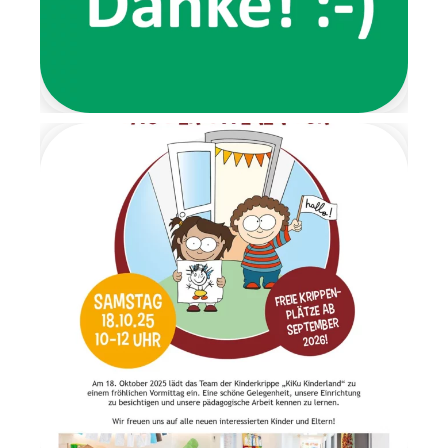
Nachricht der beiden Wichtel
und forderte die Kinder dazu
auf, ihre Schuhe auszuziehen.
Von dort aus führte ein
liebevoll gestalteter
Barfußpfad bis zur Garderobe.
Mit stimmungsvoller
Weihnachtsmusik wurden alle
Kinder herzlich begrüßt.
Gemeinsam frühstückten wir
in ruhiger und gemütlicher
Atmosphäre. Anschließend
wartete ein Geschenketisch,
an dem die Überraschungen
im Morgenkreis gemeinsam
ausgepackt wurden. Es war
ein Moment voller Staunen
und Freude. Am letzten Tag
der Wichtelzeit
verabschiedeten sich die
Wichtel mit einem
Abschiedsbrief. Sie bedankten
sich für die schöne
gemeinsame Zeit und
versprachen den Kindern, im