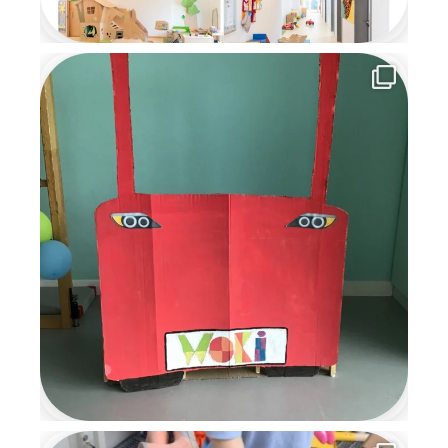
nächsten Jahr
wiederzukommen. Die
Wichtelzeit war für alle eine
besondere, magische Zeit
voller Kreativität,
Gemeinschaft und
weihnachtlicher Vorfreude, an
die wir uns noch lange
erinnern werden.