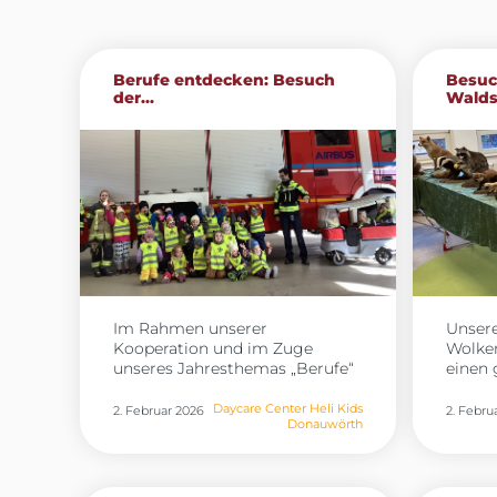
Berufe entdecken: Besuch
Besuc
der...
Walds
Im Rahmen unserer
Unsere
Kooperation und im Zuge
Wolken
unseres Jahresthemas „Berufe“
einen
besuchten die Kinder der Heli
Vormit
Kids in Donauwörth gestern die
Waldsc
Daycare Center Heli Kids
2. Februar 2026
2. Febru
Donauwörth
Werkfeuerwehr von Airbus. Vor
bracht
Ort erhielten sie spannende
heimis
Einblicke in den Arbeitsalltag
Kinder
der Feuerwehr und konnten die
anscha