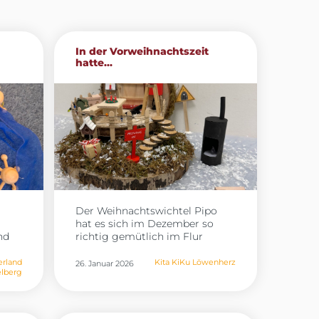
In der Vorweihnachtszeit
hatte...
Der Weihnachtswichtel Pipo
hat es sich im Dezember so
nd
richtig gemütlich im Flur
gemacht. Aus seinem
Wichtelhaus hat er den
erland
Kita KiKu Löwenherz
26. Januar 2026
lberg
Gruppen regelmäßig
ich
Wichtelpost geschickt, um den
nsiv
Kinder zu erzählen, was er in der
,
Nacht erlebt hat. Außerdem hat