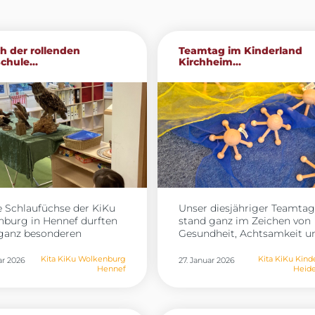
h der rollenden
Teamtag im Kinderland
chule...
Kirchheim...
 Schlaufüchse der KiKu
Unser diesjähriger Teamtag
burg in Hennef durften
stand ganz im Zeichen von
 ganz besonderen
Gesundheit, Achtsamkeit u
tag erleben: Die rollende
neuen pädagogischen
hule war zu Gast und
Impulsen. In drei
Kita KiKu Wolkenburg
Kita KiKu Kind
ar 2026
27. Januar 2026
Hennef
Heide
e eine Vielzahl
abwechslungsreichen
cher Waldtiere mit. Die
Workshops beschäftigten s
 erfuhren auf
unsere Mitarbeitenden inte
uliche Weise, wie die
mit den Themen Bewegung