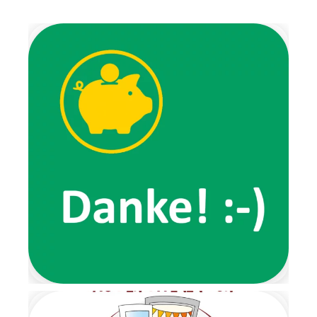
Überraschung auf die Kinder:
Die Wichtel brachten uns
Weihnachtslieder,
Fingerspiele,
Ausmalbilder und luden uns
zu verschiedenen
Aktivitäten ein. Außerdem
erzählten sie von ihren
Erlebnissen, wie zum Beispiel
von ihrem
Lieblingsspaziergang, den wir
gemeinsam ausprobierten.
Ein ganz besonderes
Highlight der Wichtelzeit war
der Wichtelbrunch. Schon im
Eingangsbereich wartete eine
Nachricht der beiden Wichtel
und forderte die Kinder dazu
auf, ihre Schuhe auszuziehen.
Von dort aus führte ein
liebevoll gestalteter
Barfußpfad bis zur Garderobe.
Mit stimmungsvoller
Weihnachtsmusik wurden alle
Kinder herzlich begrüßt.