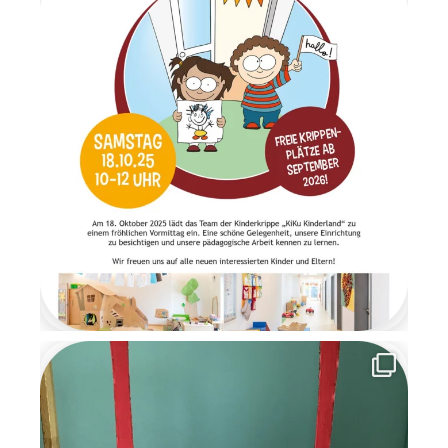
Gemeinsam frühstückten wir
in ruhiger und gemütlicher
Atmosphäre. Anschließend
wartete ein Geschenketisch,
an dem die Überraschungen
im Morgenkreis gemeinsam
ausgepackt wurden. Es war
ein Moment voller Staunen
und Freude. Am letzten Tag
der Wichtelzeit
verabschiedeten sich die
Wichtel mit einem
Abschiedsbrief. Sie bedankten
sich für die schöne
gemeinsame Zeit und
versprachen den Kindern, im
nächsten Jahr
wiederzukommen. Die
Wichtelzeit war für alle eine
besondere, magische Zeit
voller Kreativität,
Gemeinschaft und
weihnachtlicher Vorfreude, an
die wir uns noch lange