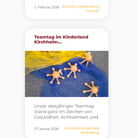
besonderen Vormittag
einem besonderen Erlebnis,
erleben: Die rollende
Kita KiKu Wolkenburg
2. Februar 2026
das den Kindern noch lange
Hennef
Waldschule war zu Gast und
in Erinnerung bleiben wird.
brachte eine Vielzahl
Das Angebot bot nicht nur
heimischer Waldtiere mit. Die
spannende Einblicke in den
Kinder erfuhren auf
Beruf der Feuerwehr, sondern
anschauliche Weise, wie die
förderte auch Neugier, Mut
Teamtag im Kinderland
Tiere leben, welche Spuren sie
und Entdeckerfreude.
Kirchheim...
hinterlassen und was sie
fressen. Mit großer Neugier
betrachteten die Kinder die
verschiedenen Präparate und
lauschten den spannenden
Erklärungen. Ein besonderes
Highlight war das Erkunden
von Fußspuren, die die Kinder
mit Knete nachformen und
genau untersuchen konnten.
Der Besuch bot eine wertvolle
Unser diesjähriger Teamtag
Gelegenheit, Naturwissen
stand ganz im Zeichen von
lebendig zu vermitteln und
Gesundheit, Achtsamkeit und
die Begeisterung der Kinder
neuen pädagogischen
für den Wald und seine
Impulsen. In drei
Bewohner zu stärken. Es war
Kita KiKu Kinderland
27. Januar 2026
Heidelberg
abwechslungsreichen
ein rundum gelungener und