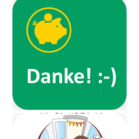
Weihnachtslieder,
Fingerspiele,
Ausmalbilder und luden uns
zu verschiedenen
Aktivitäten ein. Außerdem
erzählten sie von ihren
Erlebnissen, wie zum Beispiel
von ihrem
Lieblingsspaziergang, den wir
gemeinsam ausprobierten.
Ein ganz besonderes
Highlight der Wichtelzeit war
der Wichtelbrunch. Schon im
Eingangsbereich wartete eine
Nachricht der beiden Wichtel
und forderte die Kinder dazu
auf, ihre Schuhe auszuziehen.
Von dort aus führte ein
liebevoll gestalteter
Barfußpfad bis zur Garderobe.
Mit stimmungsvoller
Weihnachtsmusik wurden alle
Kinder herzlich begrüßt.
Gemeinsam frühstückten wir
in ruhiger und gemütlicher