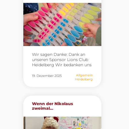
Wohlbefinden noch stärker in
durften wieder in den Raum.
unserem pädagogischen
Und was für eine
Alltag zu verankern – zum
Überraschung!
Der Wichtel
Wohle der Kinder und als
hat das Zimmer in eine
Bereicherung für das
richtige Baustelle verwandelt
gesamte Team.
– mit ganz vielen neuen
Bausteinen, riesigen Baggern
und sogar Betonmischern!
Wir konnten es gar nicht
glauben, wie toll alles aussah!
Wir sagen Danke: Dank an
Ein ganz großes
unseren Sponsor Lions Club
DANKESCHÖN an unseren
Heidelberg Wir bedanken uns
Wichtel, der uns so eine coole
herzlich bei unserem Sponsor
Baustelle gemacht hat!
Lions Club Heidelberg, der
Allgemein
19. Dezember 2025
Wir freuen uns riesig!
Heidelberg
uns auch in diesem Jahr
großzügig unterstützt. Die
regelmäßigen Spenden
ermöglichen es uns, unsere
Forscherstation weiter
Wenn der Nikolaus
auszubauen, spannende
zweimal...
Experimente anzubieten und
jungen Entdeckerinnen und
Entdeckern jeden Tag neue
Wege in die Welt der