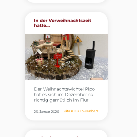
Workshops beschäftigten sich
lehrreicher Vormittag, der
unsere Mitarbeitenden
allen lange in Erinnerung
intensiv mit den Themen
bleiben wird.
Bewegung, Entspannung und
In der Vorweihnachtszeit
Yoga mit Kindern. Die
hatte...
praktischen Einheiten boten
nicht nur Raum zum
Ausprobieren, sondern auch
die Möglichkeit, neue
Methoden direkt zu erleben
und für den Kita‑Alltag
weiterzudenken. Ein
besonderer Schwerpunkt lag
auf dem Programm
„Fit4future“ der DAK. Seit
Ende letzten Jahres nimmt
Der Weihnachtswichtel Pipo
eine eigens gebildete
hat es sich im Dezember so
Steuergruppe – bestehend
richtig gemütlich im Flur
aus drei Mitarbeitenden und
gemacht. Aus seinem
zwei engagierten Elternteilen
Wichtelhaus hat er den
– an dieser Weiterbildung teil.
Kita KiKu Löwenherz
26. Januar 2026
Gruppen regelmäßig
Ziel ist es,
Wichtelpost geschickt, um
Gesundheitsförderung
den Kinder zu erzählen, was er
nachhaltig in unserer
in der Nacht erlebt hat.
Einrichtung zu verankern und