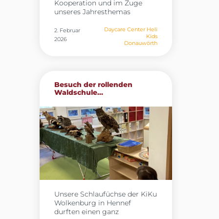
Kooperation und im Zuge
unseres Jahresthemas
„Berufe“ besuchten die Kinder
der Heli Kids in Donauwörth
Daycare Center Heli
2. Februar
Kids
gestern die Werkfeuerwehr
2026
Donauwörth
von Airbus. Vor Ort erhielten
sie spannende Einblicke in
den Arbeitsalltag der
Feuerwehr und konnten die
Feuerwache umfassend
Besuch der rollenden
erkunden. Besonders
Waldschule...
beeindruckend waren die
Wärmebildkamera sowie der
Blick in das Innere des großen
Feuerwehrautos. Im
Außenbereich durften die
Kinder selbst aktiv werden:
Sie probierten Spritzübungen
aus und hatten die
Möglichkeit, im großen
Einsatzfahrzeug den
Löschschlauch auf dem Dach
Unsere Schlaufüchse der KiKu
zu bedienen. Diese
Wolkenburg in Hennef
praktischen Erfahrungen
durften einen ganz
machten den Besuch zu