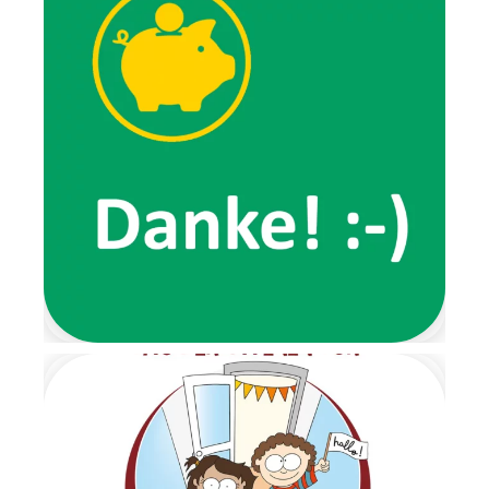
zu verschiedenen
Aktivitäten ein. Außerdem
erzählten sie von ihren
Erlebnissen, wie zum Beispiel
von ihrem
Lieblingsspaziergang, den wir
gemeinsam ausprobierten.
Ein ganz besonderes
Highlight der Wichtelzeit war
der Wichtelbrunch. Schon im
Eingangsbereich wartete eine
Nachricht der beiden Wichtel
und forderte die Kinder dazu
auf, ihre Schuhe auszuziehen.
Von dort aus führte ein
liebevoll gestalteter
Barfußpfad bis zur Garderobe.
Mit stimmungsvoller
Weihnachtsmusik wurden alle
Kinder herzlich begrüßt.
Gemeinsam frühstückten wir
in ruhiger und gemütlicher
Atmosphäre. Anschließend
wartete ein Geschenketisch,