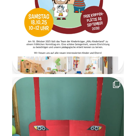
an dem die Überraschungen
im Morgenkreis gemeinsam
ausgepackt wurden. Es war
ein Moment voller Staunen
und Freude. Am letzten Tag
der Wichtelzeit
verabschiedeten sich die
Wichtel mit einem
Abschiedsbrief. Sie bedankten
sich für die schöne
gemeinsame Zeit und
versprachen den Kindern, im
nächsten Jahr
wiederzukommen. Die
Wichtelzeit war für alle eine
besondere, magische Zeit
voller Kreativität,
Gemeinschaft und
weihnachtlicher Vorfreude, an
die wir uns noch lange
erinnern werden.