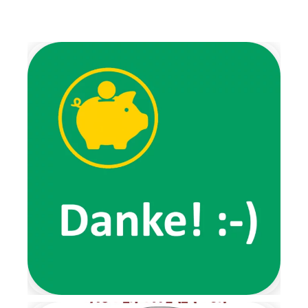
gestalteten Briefen. Jeden
Morgen wartete eine neue
Überraschung auf die Kinder:
Die Wichtel brachten uns
Weihnachtslieder,
Fingerspiele,
Ausmalbilder und luden uns
zu verschiedenen
Aktivitäten ein. Außerdem
erzählten sie von ihren
Erlebnissen, wie zum Beispiel
von ihrem
Lieblingsspaziergang, den wir
gemeinsam ausprobierten.
Ein ganz besonderes
Highlight der Wichtelzeit war
der Wichtelbrunch. Schon im
Eingangsbereich wartete eine
Nachricht der beiden Wichtel
und forderte die Kinder dazu
auf, ihre Schuhe auszuziehen.
Von dort aus führte ein
liebevoll gestalteter
Barfußpfad bis zur Garderobe.
Mit stimmungsvoller