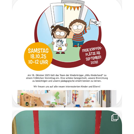
Weihnachtsmusik wurden alle
Kinder herzlich begrüßt.
Gemeinsam frühstückten wir
in ruhiger und gemütlicher
Atmosphäre. Anschließend
wartete ein Geschenketisch,
an dem die Überraschungen
im Morgenkreis gemeinsam
ausgepackt wurden. Es war
ein Moment voller Staunen
und Freude. Am letzten Tag
der Wichtelzeit
verabschiedeten sich die
Wichtel mit einem
Abschiedsbrief. Sie bedankten
sich für die schöne
gemeinsame Zeit und
versprachen den Kindern, im
nächsten Jahr
wiederzukommen. Die
Wichtelzeit war für alle eine
besondere, magische Zeit
voller Kreativität,
Gemeinschaft und
weihnachtlicher Vorfreude, an