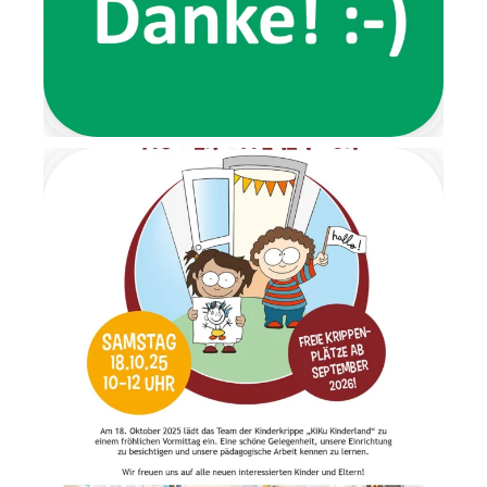
Eingangsbereich wartete eine
Nachricht der beiden Wichtel
und forderte die Kinder dazu
auf, ihre Schuhe auszuziehen.
Von dort aus führte ein
liebevoll gestalteter
Barfußpfad bis zur Garderobe.
Mit stimmungsvoller
Weihnachtsmusik wurden alle
Kinder herzlich begrüßt.
Gemeinsam frühstückten wir
in ruhiger und gemütlicher
Atmosphäre. Anschließend
wartete ein Geschenketisch,
an dem die Überraschungen
im Morgenkreis gemeinsam
ausgepackt wurden. Es war
ein Moment voller Staunen
und Freude. Am letzten Tag
der Wichtelzeit
verabschiedeten sich die
Wichtel mit einem
Abschiedsbrief. Sie bedankten
sich für die schöne
gemeinsame Zeit und