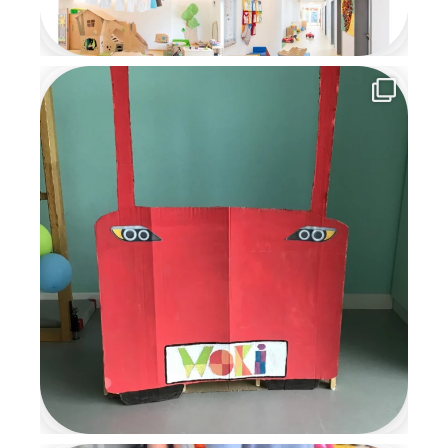
versprachen den Kindern, im
nächsten Jahr
wiederzukommen. Die
Wichtelzeit war für alle eine
besondere, magische Zeit
voller Kreativität,
Gemeinschaft und
weihnachtlicher Vorfreude, an
die wir uns noch lange
erinnern werden.