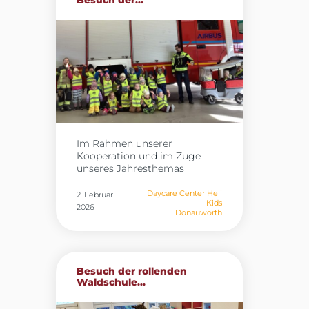
Besuch der...
Im Rahmen unserer
Kooperation und im Zuge
unseres Jahresthemas
„Berufe“ besuchten die Kinder
der Heli Kids in Donauwörth
Daycare Center Heli
2. Februar
Kids
gestern die Werkfeuerwehr
2026
Donauwörth
von Airbus. Vor Ort erhielten
sie spannende Einblicke in
den Arbeitsalltag der
Feuerwehr und konnten die
Feuerwache umfassend
Besuch der rollenden
erkunden. Besonders
Waldschule...
beeindruckend waren die
Wärmebildkamera sowie der