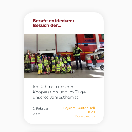
Berufe entdecken:
Besuch der...
Im Rahmen unserer
Kooperation und im Zuge
unseres Jahresthemas
„Berufe“ besuchten die Kinder
der Heli Kids in Donauwörth
Daycare Center Heli
2. Februar
Kids
gestern die Werkfeuerwehr
2026
Donauwörth
von Airbus. Vor Ort erhielten
sie spannende Einblicke in
den Arbeitsalltag der