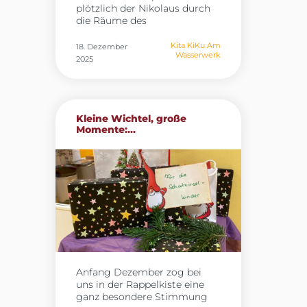
plötzlich der Nikolaus durch
gemeinsam fördern wir die
die Räume des
Bildung junger Menschen
Familienzentrums. Er brachte
und inspirieren die nächste
viele Kinderaugen zum
Generation von Forscherinnen
Kita KiKu Am
18. Dezember
Wasserwerk
strahlen und überreichte
und Forschern.
2025
jedem Kind eine kleine
Überraschung. Dabei hat sich
der Nikolaus nicht nur
morgens Zeit für die Kinder
Kleine Wichtel, große
genommen, nein, er kam
Momente:...
auch nachmittags nochmal
vorbei um wirklich jedes Kind
sehen zu können. In diesem
Sinne wünscht das
Familienzentrum „Am
Wasserwerk“ eine schöne
Vorweihnachtszeit.
Anfang Dezember zog bei
uns in der Rappelkiste eine
ganz besondere Stimmung