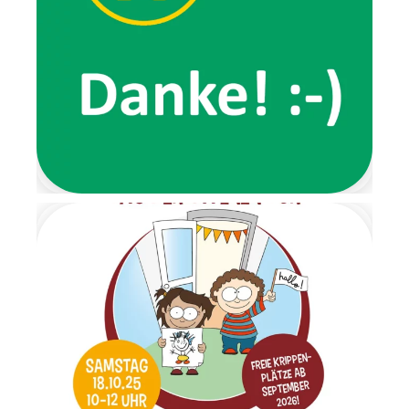
Lieblingsspaziergang, den wir
gemeinsam ausprobierten.
Ein ganz besonderes
Highlight der Wichtelzeit war
der Wichtelbrunch. Schon im
Eingangsbereich wartete eine
Nachricht der beiden Wichtel
und forderte die Kinder dazu
auf, ihre Schuhe auszuziehen.
Von dort aus führte ein
liebevoll gestalteter
Barfußpfad bis zur Garderobe.
Mit stimmungsvoller
Weihnachtsmusik wurden alle
Kinder herzlich begrüßt.
Gemeinsam frühstückten wir
in ruhiger und gemütlicher
Atmosphäre. Anschließend
wartete ein Geschenketisch,
an dem die Überraschungen
im Morgenkreis gemeinsam
ausgepackt wurden. Es war
ein Moment voller Staunen
und Freude. Am letzten Tag
der Wichtelzeit