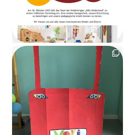
verabschiedeten sich die
Wichtel mit einem
Abschiedsbrief. Sie bedankten
sich für die schöne
gemeinsame Zeit und
versprachen den Kindern, im
nächsten Jahr
wiederzukommen. Die
Wichtelzeit war für alle eine
besondere, magische Zeit
voller Kreativität,
Gemeinschaft und
weihnachtlicher Vorfreude, an
die wir uns noch lange
erinnern werden.