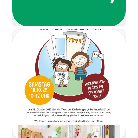
und forderte die Kinder dazu
auf, ihre Schuhe auszuziehen.
Von dort aus führte ein
liebevoll gestalteter
Barfußpfad bis zur Garderobe.
Mit stimmungsvoller
Weihnachtsmusik wurden alle
Kinder herzlich begrüßt.
Gemeinsam frühstückten wir
in ruhiger und gemütlicher
Atmosphäre. Anschließend
wartete ein Geschenketisch,
an dem die Überraschungen
im Morgenkreis gemeinsam
ausgepackt wurden. Es war
ein Moment voller Staunen
und Freude. Am letzten Tag
der Wichtelzeit
verabschiedeten sich die
Wichtel mit einem
Abschiedsbrief. Sie bedankten
sich für die schöne
gemeinsame Zeit und
versprachen den Kindern, im
nächsten Jahr