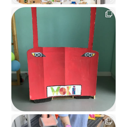
wiederzukommen. Die
Wichtelzeit war für alle eine
besondere, magische Zeit
voller Kreativität,
Gemeinschaft und
weihnachtlicher Vorfreude, an
die wir uns noch lange
erinnern werden.