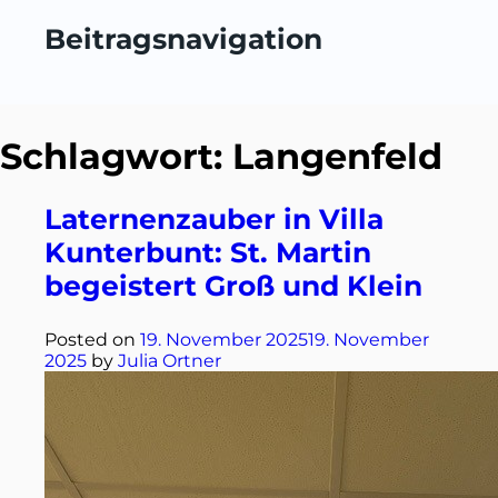
Beitragsnavigation
Schlagwort:
Langenfeld
Laternenzauber in Villa
Kunterbunt: St. Martin
begeistert Groß und Klein
Posted on
19. November 2025
19. November
2025
by
Julia Ortner