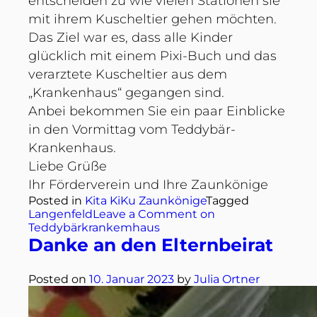
entscheiden zu wie vielen Stationen sie
mit ihrem Kuscheltier gehen möchten.
Das Ziel war es, dass alle Kinder
glücklich mit einem Pixi-Buch und das
verarztete Kuscheltier aus dem
„Krankenhaus“ gegangen sind.
Anbei bekommen Sie ein paar Einblicke
in den Vormittag vom Teddybär-
Krankenhaus.
Liebe Grüße
Ihr Förderverein und Ihre Zaunkönige
Posted in
Kita KiKu Zaunkönige
Tagged
Langenfeld
Leave a Comment
on
Teddybärkrankemhaus
Danke an den Elternbeirat
Posted on
10. Januar 2023
by
Julia Ortner