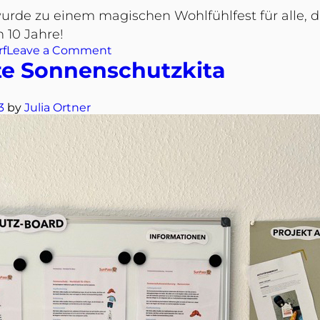
de zu einem magischen Wohlfühlfest für alle, das
 10 Jahre!
rf
Leave a Comment
erte Sonnenschutzkita
3
by
Julia Ortner