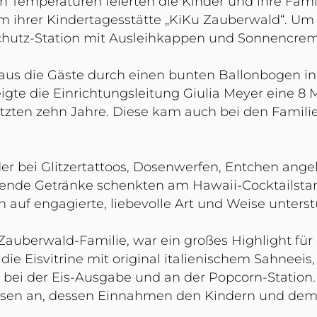
 Temperaturen feierten die Kinder und ihre Fa
ihrer Kindertagesstätte „KiKu Zauberwald“. Um d
chutz-Station mit Ausleihkappen und Sonnencre
aus die Gäste durch einen bunten Ballonbogen in 
igte die Einrichtungsleitung Giulia Meyer eine 8 
zten zehn Jahre. Diese kam auch bei den Familien
 bei Glitzertattoos, Dosenwerfen, Entchen ange
hende Getränke schenkten am Hawaii-Cocktailstan
n auf engagierte, liebevolle Art und Weise unterst
Zauberwald-Familie, war ein großes Highlight für 
ie Eisvitrine mit original italienischem Sahneeis,
ch bei der Eis-Ausgabe und an der Popcorn-Station
 Preisen an, dessen Einnahmen den Kindern und 