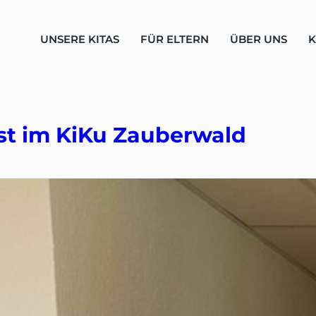
UNSERE KITAS
FÜR ELTERN
ÜBER UNS
K
st im KiKu Zauberwald