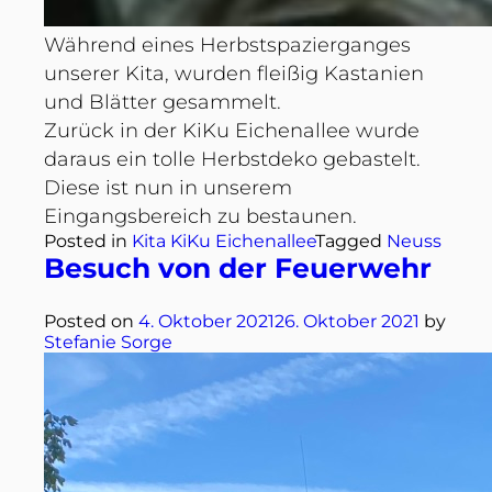
Während eines Herbstspazierganges
unserer Kita, wurden fleißig Kastanien
und Blätter gesammelt.
Zurück in der KiKu Eichenallee wurde
daraus ein tolle Herbstdeko gebastelt.
Diese ist nun in unserem
Eingangsbereich zu bestaunen.
Posted in
Kita KiKu Eichenallee
Tagged
Neuss
Besuch von der Feuerwehr
Posted on
4. Oktober 2021
26. Oktober 2021
by
Stefanie Sorge